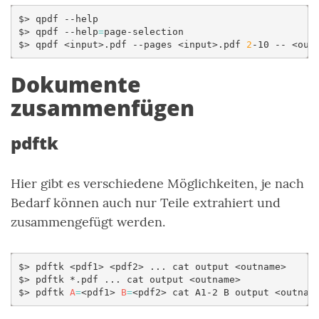
$>
qpdf
--help

$>
qpdf
--help
=
page-selection

$>
qpdf
<input>.pdf
--pages
<input>.pdf
2
-10
--
Dokumente
zusammenfügen
pdftk
Hier gibt es verschiedene Möglichkeiten, je nach
Bedarf können auch nur Teile extrahiert und
zusammengefügt werden.
$>
pdftk
<pdf1>
<pdf2>
...
cat
output
<outname>

$>
pdftk
*.pdf
...
cat
output
<outname>

$>
pdftk
A
=
<pdf1>
B
=
<pdf2>
cat
A1-2
B
output