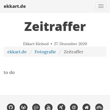
ekkart.de
Togg
navi
Zeitraffer
Ekkart Kleinod •
27. Dezember 2020
ekkart.de
Fotografie
Zeitraffer
to do
Link
Link
Link
Link
Link
Link
Link
Lin