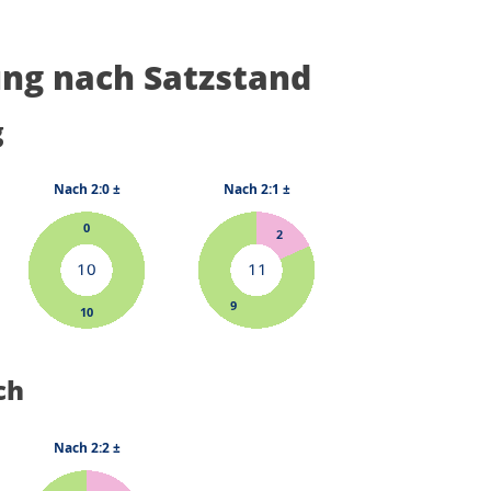
ng nach Satzstand
g
ch