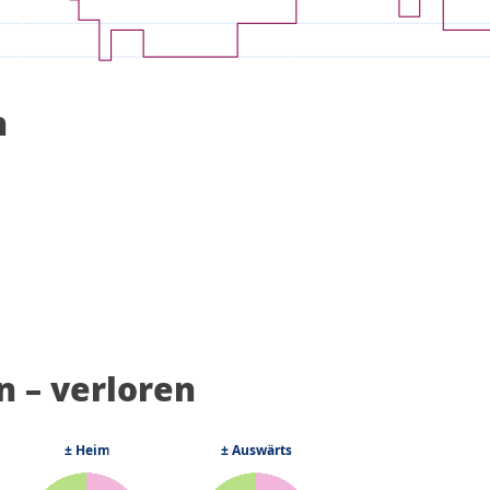
n
 – verloren