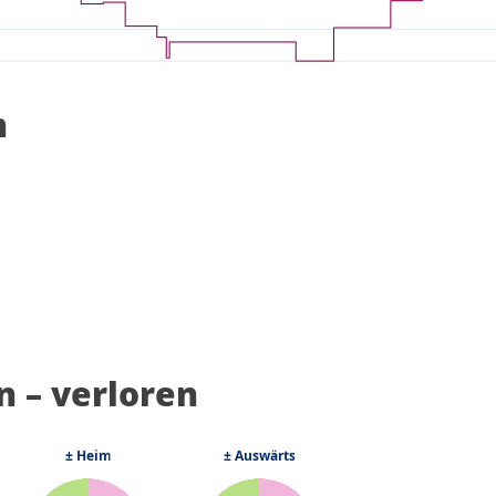
n
 – verloren