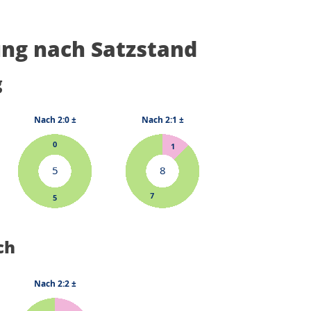
ng nach Satzstand
g
ch